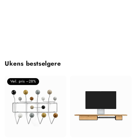
Ukens bestselgere
Veil. pris –28%