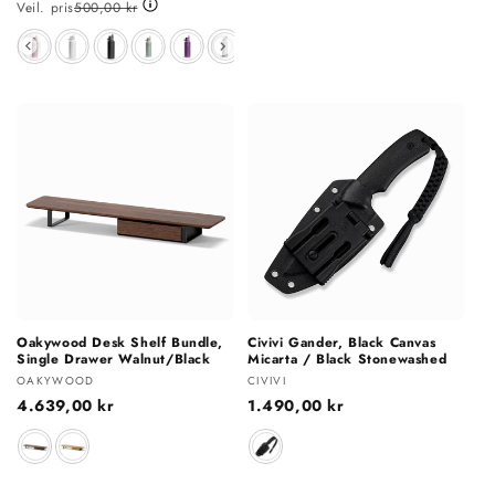
Veil. pris
500,00 kr
Farge
Oakywood Desk Shelf Bundle,
Civivi Gander, Black Canvas
Single Drawer Walnut/Black
Micarta / Black Stonewashed
Selger:
Selger:
OAKYWOOD
CIVIVI
Vanlig
4.639,00 kr
Vanlig
1.490,00 kr
pris
pris
Farge
Farge