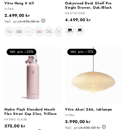
Vitra Hang It All
Oakywood Desk Shelf Pro
Single Drawer, Oak/Black
Selger:
VITRA
Selger:
OAKYWOOD
2.499,00 kr
Vanlig
4.499,00 kr
Veil. pris
3.490,00 kr
pris
Materiale
Farge
Veil. pris –25%
Veil. pris –12%
Hydro Flask Standard Mouth
Vitra Akari 26A, taklampe
Flex Straw Cap 21oz, Trillium
Selger:
VITRA
Selger:
HYDRO FLASK
3.990,00 kr
375,00 kr
Veil. pris
4.550,00 kr