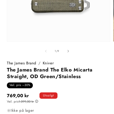
Åpne
medie
1
av
1
/
9
i
i
modal
The James Brand
/
Kniver
The James Brand The Elko Micarta
Straight, OD Green/Stainless
Veil. pris –30%
769,00 kr
Utsolgt
Veil. pris
1.099,00 kr
Ikke på lager