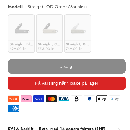
Modell
Modell
:
Straight, OD Green/Stainless
Straight, Black/Black
Straight, Coyote Tan/Black
Straight, OD Green/Stainless
699,00 kr
553,00 kr
769,00 kr
Utsolgt
Få varsling når tilbake på lager
SVEA Bedrift – Betal med 14 dagers faktura (EHF)