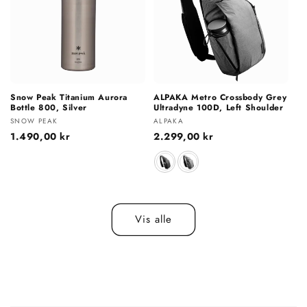
Snow Peak Titanium Aurora
ALPAKA Metro Crossbody Grey
Bottle 800, Silver
Ultradyne 100D, Left Shoulder
Selger:
Selger:
SNOW PEAK
ALPAKA
Vanlig
1.490,00 kr
Vanlig
2.299,00 kr
pris
pris
Farge
Vis alle