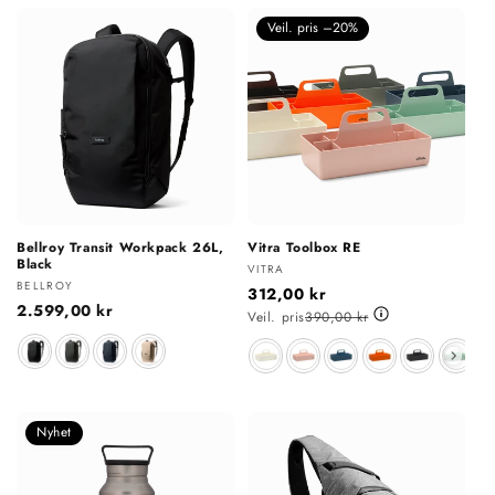
Veil. pris –20%
Bellroy Transit Workpack 26L,
Vitra Toolbox RE
Black
Selger:
VITRA
Selger:
BELLROY
312,00 kr
Vanlig
2.599,00 kr
Veil. pris
390,00 kr
pris
Farge
Farge
Nyhet