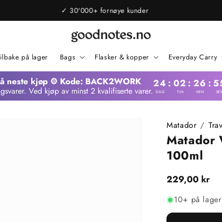
✓ Norsk nettbutikk. Ingen toll.
ilbake på lager
Bags
Flasker & kopper
Everyday Carry
på neste kjøp ⚙️ Kode: BACK2WORK
24
:
02
:
26
:
5
lgsvarer. Ved kjøp av minst 2 kvalifiserte varer.
DAG
TIM
MIN
SE
Matador
/
Tra
Matador W
100ml
Vanlig
229,00 kr
pris
10+ på lager