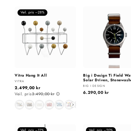
Veil. pris –28%
Vitra Hang It All
Big i Design Ti Field Wa
Solar Driven, Stonewas
Selger:
VITRA
Selger:
BIG I DESIGN
2.499,00 kr
Vanlig
6.290,00 kr
Veil. pris
3.490,00 kr
pris
Farge
Veil. pris –12%
Veil. pris –20%