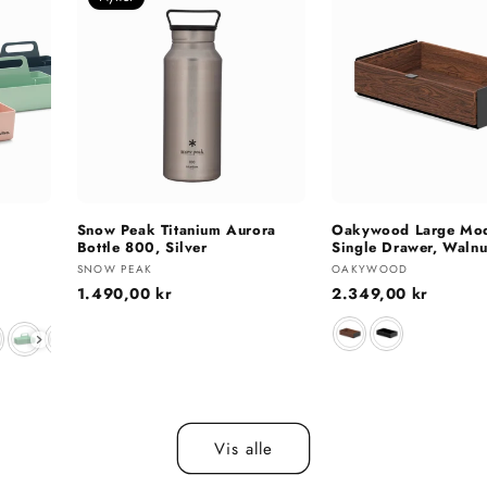
Snow Peak Titanium Aurora
Oakywood Large Mod
Bottle 800, Silver
Single Drawer, Walnu
Selger:
Selger:
SNOW PEAK
OAKYWOOD
Vanlig
1.490,00 kr
Vanlig
2.349,00 kr
pris
pris
Farge
Vis alle