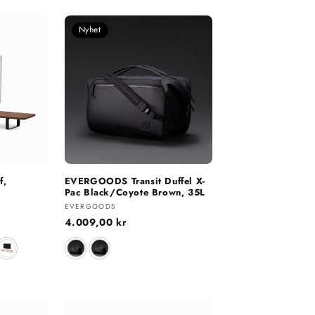
Nyhet
f,
EVERGOODS Transit Duffel X-
Pac Black/Coyote Brown, 35L
Selger:
EVERGOODS
Vanlig
4.009,00 kr
pris
Størrelse