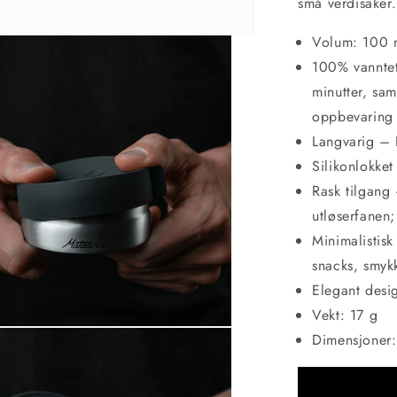
små verdisaker.
Volum: 100 
100% vanntett
minutter, sam
oppbevaring
Langvarig – L
Silikonlokket
Rask tilgang 
utløserfanen;
Minimalistisk
snacks, smyk
Elegant desi
Vekt: 17 g
Dimensjoner: