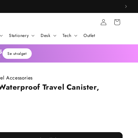
Logg
Handlekurv
inn
Stationery
Desk
Tech
Outlet
4
Se utvalget
K
vel Accessories
aterproof Travel Canister,