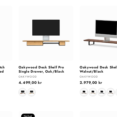
tch
Oakywood Desk Shelf Pro
Oakywood Desk Shel
hed
Single Drawer, Oak/Black
Walnut/Black
Selger:
Selger:
OAKYWOOD
OAKYWOOD
Vanlig
4.499,00 kr
Vanlig
2.979,00 kr
pris
pris
Materiale
Farge
Nyhet