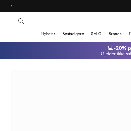
Gå
videre til
innholdet
Nyheter
Bestselgere
SALG
Brands
T
💻 -20% 
Gjelder ikke sa
Hopp til
produktinformasjon