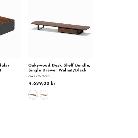
ular
Oakywood Desk Shelf Bundle,
t
Single Drawer Walnut/Black
Selger:
OAKYWOOD
Vanlig
4.639,00 kr
pris
Farge