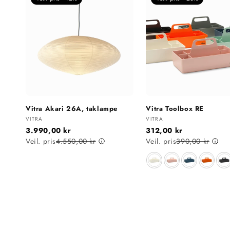
Vitra Akari 26A, taklampe
Vitra Toolbox RE
Selger:
Selger:
VITRA
VITRA
3.990,00 kr
312,00 kr
Veil. pris
4.550,00 kr
Veil. pris
390,00 kr
Farge