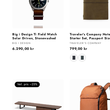
Big i Design Ti Field Watch
Traveler's Company Not
Solar Driven, Stonewashed
Starter Set, Passport Siz
Selger:
Selger:
BIG I DESIGN
TRAVELER'S COMPANY
Vanlig
6.290,00 kr
Vanlig
799,00 kr
pris
pris
Farge
Veil. pris –25%