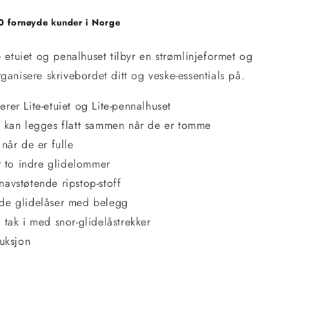
 fornøyde kunder i Norge
e etuiet og penalhuset tilbyr en strømlinjeformet og
ganisere skrivebordet ditt og veske-essentials på.
rer Lite-etuiet og Lite-pennalhuset
, kan legges flatt sammen når de er tomme
 når de er fulle
ar to indre glidelommer
avstøtende ripstop-stoff
de glidelåser med belegg
 tak i med snor-glidelåstrekker
ruksjon