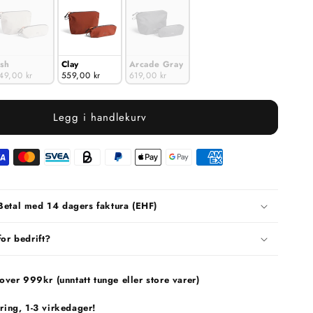
sh
Clay
Arcade Gray
49,00 kr
559,00 kr
619,00 kr
Legg i handlekurv
Betal med 14 dagers faktura (EHF)
for bedrift?
 over 999kr (unntatt tunge eller store varer)
ring, 1-3 virkedager!