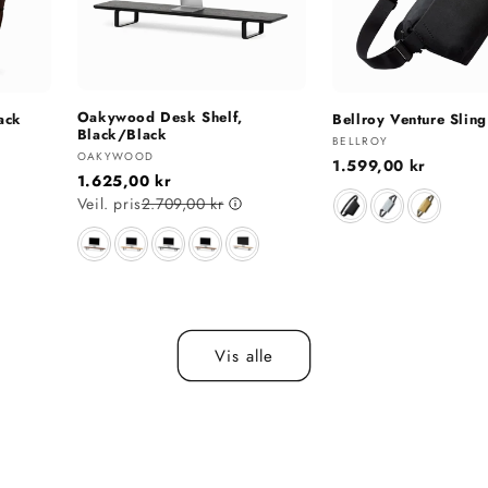
Oakywood Desk Shelf,
ack
Bellroy Venture Sling
Black/Black
Selger:
BELLROY
Selger:
OAKYWOOD
Vanlig
1.599,00 kr
1.625,00 kr
pris
Farge
Veil. pris
2.709,00 kr
Farge
Vis alle