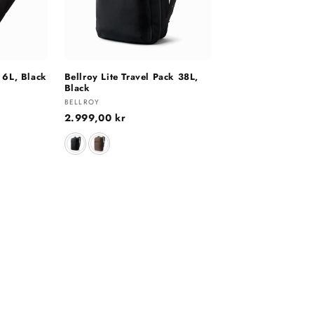
 6L, Black
Bellroy Lite Travel Pack 38L,
Black
Selger:
BELLROY
Vanlig
2.999,00 kr
pris
Farge