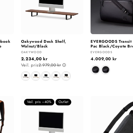
ebook
Oakywood Desk Shelf,
EVERGOODS Transit D
e
Walnut/Black
Pac Black/Coyote Br
Selger:
Selger:
OAKYWOOD
EVERGOODS
2.234,00 kr
Vanlig
4.009,00 kr
Veil. pris
2.979,00 kr
pris
Størrelse
Farge
Veil. pris –40%
Outlet