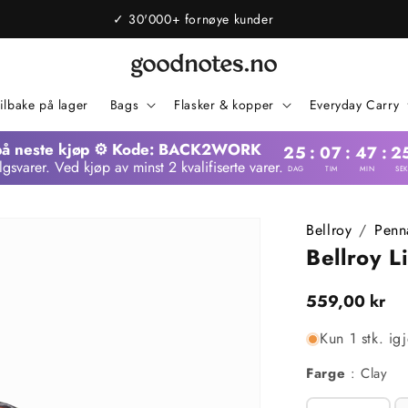
✓ Norsk nettbutikk. Ingen toll.
ilbake på lager
Bags
Flasker & kopper
Everyday Carry
på neste kjøp ⚙️ Kode: BACK2WORK
25
:
07
:
47
:
2
lgsvarer. Ved kjøp av minst 2 kvalifiserte varer.
DAG
TIM
MIN
SE
Bellroy
/
Penn
Bellroy L
Vanlig
559,00 kr
pris
Kun 1 stk. ig
Fa
Farge
:
Clay