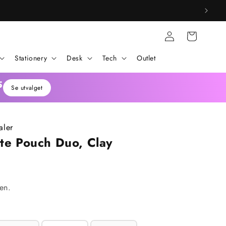
Logg
Handlekurv
inn
Stationery
Desk
Tech
Outlet
3
Se utvalget
K
aler
ite Pouch Duo, Clay
jen.
rge