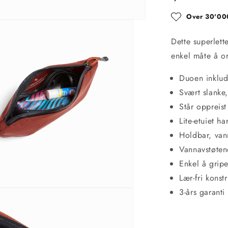
Over 30'000
Dette superlett
enkel måte å or
Duoen inklude
Svært slanke
Står oppreist
Lite-etuiet h
Holdbar, vann
Vannavstøten
Enkel å gripe
Lær-fri konst
3-års garanti