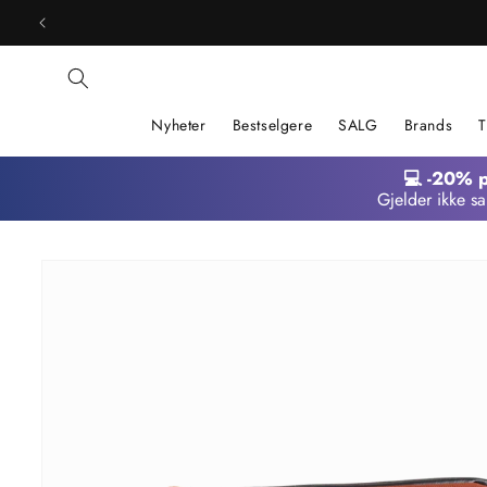
Gå
videre til
innholdet
Nyheter
Bestselgere
SALG
Brands
T
💻 -20% 
Gjelder ikke sa
Hopp til
produktinformasjon