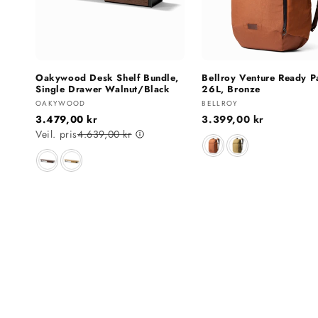
Oakywood Desk Shelf Bundle,
Bellroy Venture Ready P
Single Drawer Walnut/Black
26L, Bronze
Selger:
Selger:
OAKYWOOD
BELLROY
3.479,00 kr
Vanlig
3.399,00 kr
Veil. pris
4.639,00 kr
pris
Farge
Farge