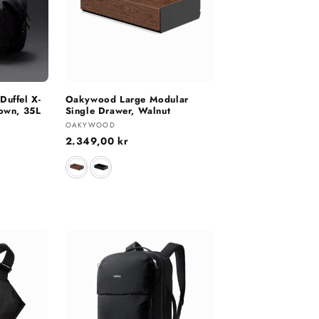
uffel X-
Oakywood Large Modular
own, 35L
Single Drawer, Walnut
Selger:
OAKYWOOD
Vanlig
2.349,00 kr
pris
Farge