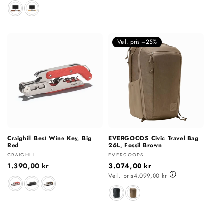
pris
Materiale
Veil. pris –25%
Craighill Best Wine Key, Big
EVERGOODS Civic Travel Bag
Red
26L, Fossil Brown
Selger:
Selger:
CRAIGHILL
EVERGOODS
Vanlig
1.390,00 kr
3.074,00 kr
pris
Veil. pris
4.099,00 kr
Farge
Farge