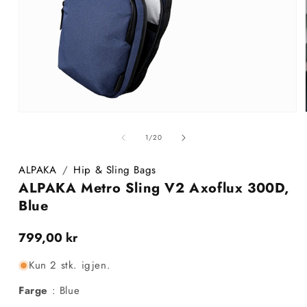
Åpne
medie
1
av
1
/
20
i
i
modal
ALPAKA
/
Hip & Sling Bags
ALPAKA Metro Sling V2 Axoflux 300D,
Blue
Vanlig
799,00 kr
pris
Kun 2 stk. igjen.
Farge
Farge
:
Blue