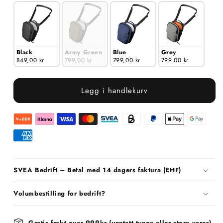
Black
Army Green
Blue
Grey
849,00 kr
799,00 kr
799,00 kr
799,00 kr
Legg i handlekurv
SVEA Bedrift – Betal med 14 dagers faktura (EHF)
Volumbestilling for bedrift?
Gratis frakt over 999kr (unntatt tunge eller store varer)