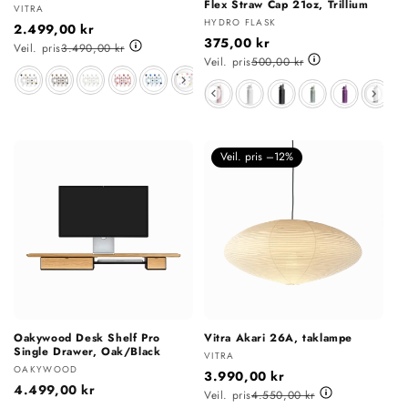
Flex Straw Cap 21oz, Trillium
Selger:
VITRA
Selger:
HYDRO FLASK
2.499,00 kr
375,00 kr
Veil. pris
3.490,00 kr
Veil. pris
500,00 kr
Farge
Farge
Veil. pris –12%
Oakywood Desk Shelf Pro
Vitra Akari 26A, taklampe
Single Drawer, Oak/Black
Selger:
VITRA
Selger:
OAKYWOOD
3.990,00 kr
Vanlig
4.499,00 kr
Veil. pris
4.550,00 kr