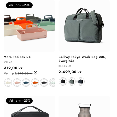
Veil. pris –20%
Vitra Toolbox RE
Bellroy Tokyo Work Bag 20L,
Everglade
Selger:
VITRA
Selger:
BELLROY
312,00 kr
Vanlig
2.499,00 kr
Veil. pris
390,00 kr
pris
Farge
Farge
Veil. pris –25%