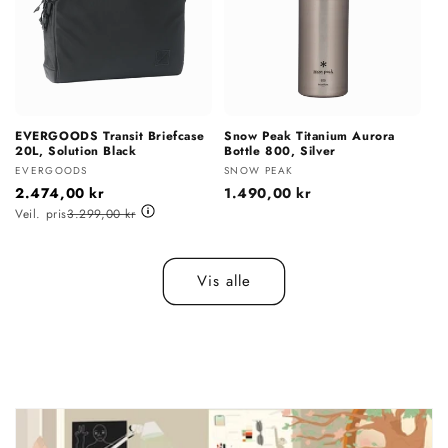
EVERGOODS Transit Briefcase
Snow Peak Titanium Aurora
20L, Solution Black
Bottle 800, Silver
Selger:
Selger:
EVERGOODS
SNOW PEAK
2.474,00 kr
Vanlig
1.490,00 kr
pris
Veil. pris
3.299,00 kr
Vis alle